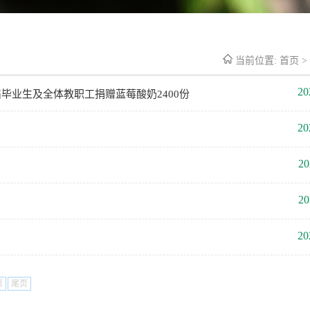
当前位置:
首页
>
20
届毕业生及全体教职工捐赠蓝莓酸奶2400份
20
20
20
20
页
尾页