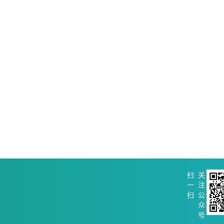
扫
关
一
注
扫
公
众
号