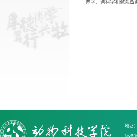
养学、饲料学和微观畜
地址：中
版权所