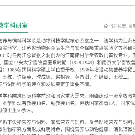
教学科研室
当前位置:
首
营养与饲料科
学
系
是
动物科技学院核心系室之一，该学科为江苏
点实验室、
江苏省动物源食品生产与安全保障重点实验室
等科研
896）时任两江总督张之洞创办的江南储材学堂农政门畜牧专业。其
8）、国立中央大学畜牧兽医系时期（1928-1949）和南京大学畜牧兽医
组；
198
5获饲料科学硕士
学位授
予
权，
1986年增设动物营养学硕
、王栋、许振英、濮成德、梁祖铎、黄昌澍、任继周、王槐三、
养与饲料科学
的建立和发展奠定了重要基础。
学
学科瞄准国际科学前沿和国家重大需求，围绕建设一流
畜牧
教
。本学科现有教授
18
名、副教授
1
4
名，包括国家杰青
1
人，国家优
型硕士生
5
0
余人。
学
系下设
猪营养与饲料、家禽营养与饲料、反刍动物营养与饲料
微生物研究方面形成鲜明特色，围绕营养与动物健康、消化道微