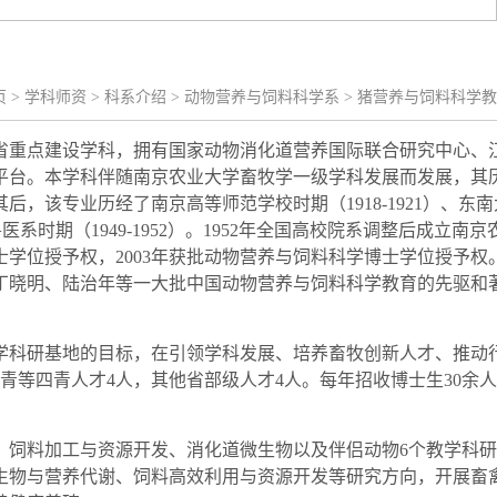
页
>
学科师资
>
科系介绍
>
动物营养与饲料科学系
>
猪营养与饲料科学教
省
重点建设学科
，
拥有国家动物消化道营养国际联合研究中心、
平台。本学科伴随南京农业大学畜牧学一级学科发展而发展，
其
后，该专业历经了南京高等师范学校时期（1918-1921）、东
系时期（1949-1952）。
1952
年全国高校院系调整后成立南京
士
学位授
予
权
，
2003年获批动物营养与饲料科学博士学位授予权
丁晓明、陆治年
等一大批中国
动物营养与饲料科学
教育的先驱
和
学科研基地的目标，在引领学科发展、培养
畜牧创新
人才、推动
青等四青人才
4
人
，
其他省部级人才
4人
。每年招收博士生
30
余人
、饲料加工与资源开发、消化道微生物以及伴侣动物
6个教学科
生物与营养代谢、饲料高效利用与资源开发等研究方向，开展畜