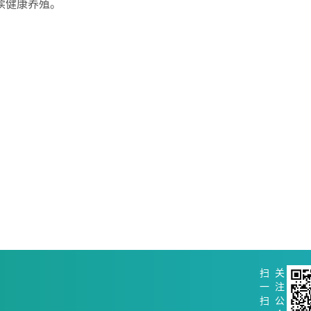
续健康养殖。
扫
关
一
注
扫
公