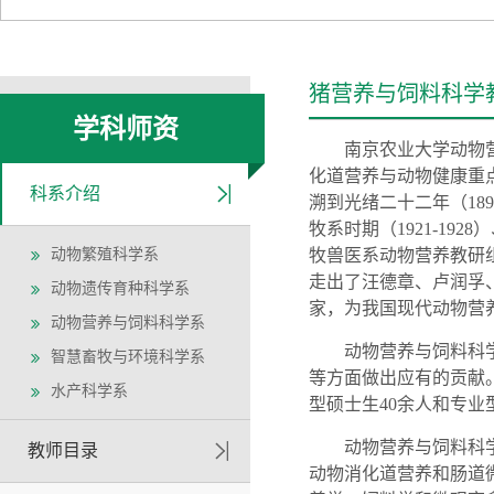
猪营养与饲料科学
学科师资
南京农业大学
动物
化道营养与动物健康重
科系介绍
溯到光绪二十二年（
1
牧系时期（1921-192
动物繁殖科学系
牧兽医
系
动物营养
教研
走出了
汪德章、卢润孚
动物遗传育种科学系
家
，为我国现代
动物营
动物营养与饲料科学系
动物营养与饲料科
智慧畜牧与环境科学系
等方面做出应有的贡献
水产科学系
型硕士生
4
0
余人和专业
动物营养与饲料科
教师目录
动物消化道营养和肠道