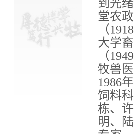
到光绪
堂农政
（191
大学畜
（194
牧兽医
198
饲料科
栋、许
明、陆