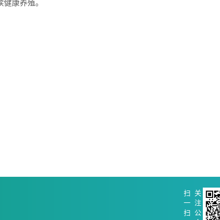
续健康养殖。
扫
关
一
注
扫
公