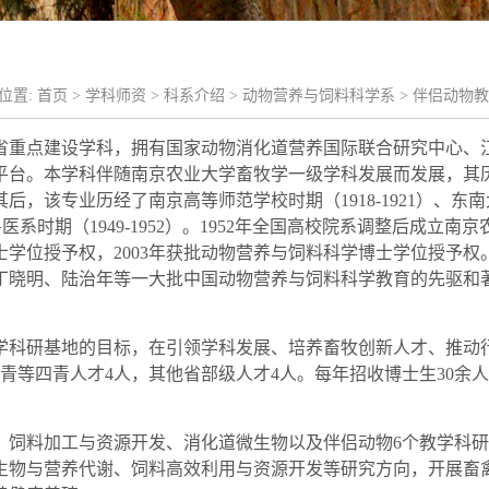
位置:
首页
>
学科师资
>
科系介绍
>
动物营养与饲料科学系
>
伴侣动物教
省
重点建设学科
，
拥有国家动物消化道营养国际联合研究中心、
平台。本学科伴随南京农业大学畜牧学一级学科发展而发展，
其
后，该专业历经了南京高等师范学校时期（1918-1921）、东
系时期（1949-1952）。
1952
年全国高校院系调整后成立南京
士
学位授
予
权
，
2003年获批动物营养与饲料科学博士学位授予权
丁晓明、陆治年
等一大批中国
动物营养与饲料科学
教育的先驱
和
学科研基地的目标，在引领学科发展、培养
畜牧创新
人才、推动
青等四青人才
4
人
，
其他省部级人才
4人
。每年招收博士生
30
余人
、饲料加工与资源开发、消化道微生物以及伴侣动物
6个教学科
生物与营养代谢、饲料高效利用与资源开发等研究方向，开展畜