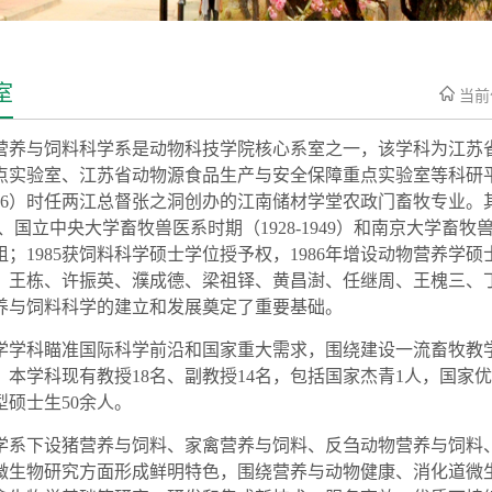
室
当前
营养与饲料科
学
系
是
动物科技学院核心系室之一，该学科为江苏
点实验室、
江苏省动物源食品生产与安全保障重点实验室
等科研
896）时任两江总督张之洞创办的江南储材学堂农政门畜牧专业。其
8）、国立中央大学畜牧兽医系时期（1928-1949）和南京大学畜牧兽医
组；
198
5获饲料科学硕士
学位授
予
权，
1986年增设动物营养学硕
、王栋、许振英、濮成德、梁祖铎、黄昌澍、任继周、王槐三、
养与饲料科学
的建立和发展奠定了重要基础。
学
学科瞄准国际科学前沿和国家重大需求，围绕建设一流
畜牧
教
。本学科现有教授
18
名、副教授
1
4
名，包括国家杰青
1
人，国家优
型硕士生
5
0
余人。
学
系下设
猪营养与饲料、家禽营养与饲料、反刍动物营养与饲料
微生物研究方面形成鲜明特色，围绕营养与动物健康、消化道微