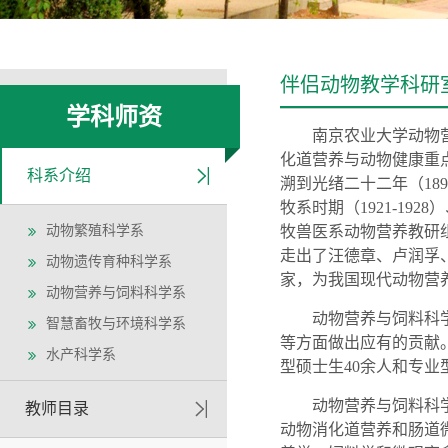
伴侣动物教学科研
学科师资
南京农业大学
动物
化道营养与动物健康重
科系介绍
溯到光绪二十二年（
1
牧系时期（1921-192
动物繁殖科学系
牧兽医
系
动物营养
教研
走出了
汪德章、卢润孚
动物遗传育种科学系
家
，为我国现代
动物营
动物营养与饲料科学系
动物营养与饲料科
智慧畜牧与环境科学系
等方面做出应有的贡献
水产科学系
型硕士生
4
0
余人和专业
动物营养与饲料科
教师目录
动物消化道营养和肠道