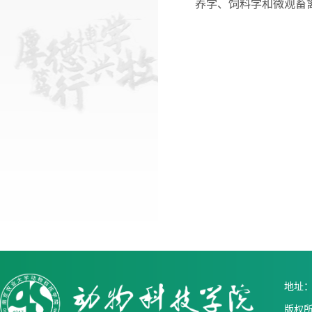
养学、饲料学和微观畜
地址：中
版权所