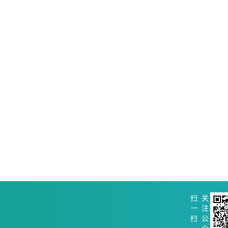
扫
关
一
注
扫
公