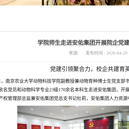
学院师生走进安佑集团开展院企党
来源:
发布时间 : 2026-04-29
党建引领聚合力，校企共建育英
月24日，南京农业大学动物科技学院副教授兼动物育种博士生党支
0余名党员和动物科学专业23级170余名本科生走进安佑集团，
产权管理部总监兼安佑集团党总支书记杜莉，安佑集团人力资源