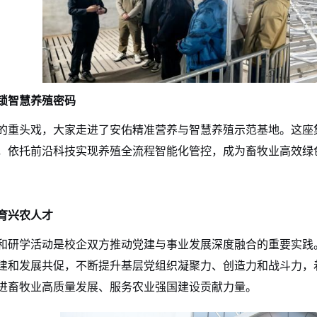
锁智慧养殖密码
的重头戏，大家走进了安佑精准营养与智慧养殖示范基地。这座
，依托前沿科技实现养殖全流程智能化管控，成为畜牧业高效绿
育兴农人才
和研学活动是校企双方推动党建与事业发展深度融合的重要实践
建和发展共促，不断提升基层党组织凝聚力、创造力和战斗力，
进畜牧业高质量发展、服务农业强国建设贡献力量。