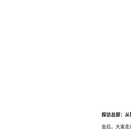
探访总部：从
会后，大家走