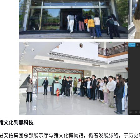
猪文化到黑科技
进安佑集团总部展示厅与猪文化博物馆，循着发展脉络，于历史