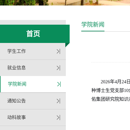
学院新闻
首页
学生工作
就业信息
2026年4
学院新闻
种博士生党支部1
佑集团研究院知识
通知公告
动科故事