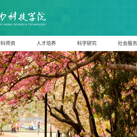
学科师资
人才培养
科学研究
社会服