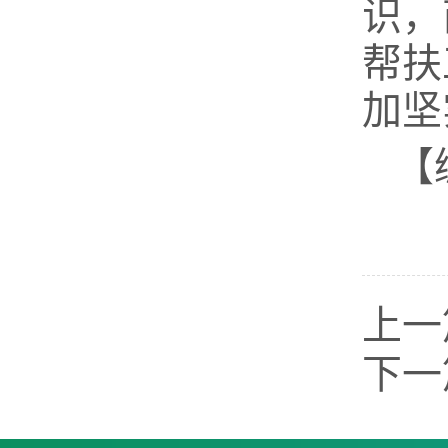
识，
帮扶
加坚
【
上一
下一