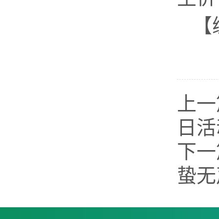
【
上一
日活
下一
蛰无