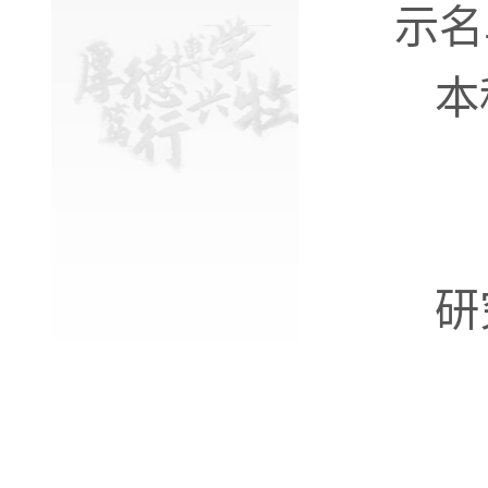
示
名
本
研